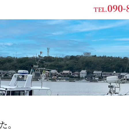
090-
TEL.
た。